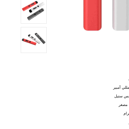
لس ستيل