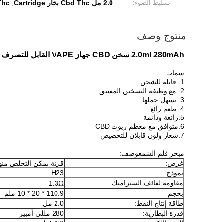
تسليط الضوء:
2.0 مل Cbd Thc بخار Cartridge
d Thc
,
منتوج وصف
2.0ml 280mAh سخن CBD جهاز VAPE القابل للتصرف القلم المرذاذ
سمات:
1. قابلة للشحن
2. مع وظيفة التسخين المسبق
3. يسهل حملها
4. طعم رائع
5.
رائعة ودائمة
6.
متوافق مع معظم زيوت CBD
7.
شعار ولون قابلان للتخصيص
مبخر قلم الشمع
وصف:
غرض:
قرنة يمكن التخلص منها
نموذج:
H23
Ω
مقاومة لفائف السيراميك:
1.3
بحجم:
110.9 * 20 * 10 ملم
طاقة إنتاج النفط:
2.0 مل
قدرة البطارية:
280 مللي أمبير