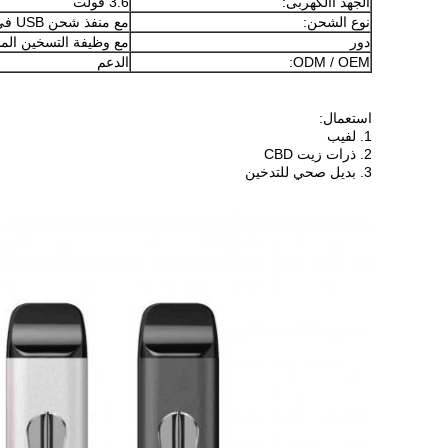
الجهد االكهربى:
3.6 فولت
نوع الشحن:
مع منفذ شحن USB في الأسفل
دور
مع وظيفة التسخين الم
ODM / OEM:
الدعم
استعمال:
1. لفيب
2. ذرات زيت CBD
3. بديل صحي للتدخين