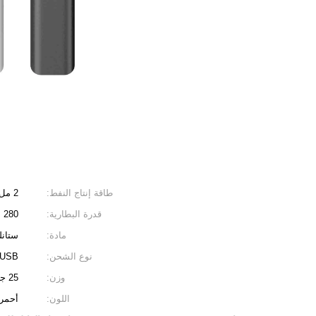
طاقة إنتاج النفط:
2 مل
قدرة البطارية:
280 مللي أمبير
مادة:
ستان
نوع الشحن:
USB مصغر
وزن:
25 جرام
اللون:
أحمر