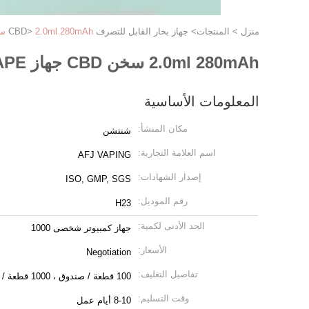
منزل
>
المنتجات
>
جهاز بخار القابل للتصرف CBD
2.0ml 280mAh سخن CBD جهاز VAPE القابل للتصرف القلم المرذاذ
>
2.0ml 280mAh سخن CBD جهاز VAPE القابل للتصرف القلم المرذاذ
المعلومات الأساسية
مكان المنشأ:
شنتشن
اسم العلامة التجارية:
AFJ VAPING
إصدار الشهادات:
ISO, GMP, SGS
رقم الموديل:
H23
الحد الأدنى لكمية:
جهاز كمبيوتر شخصى 1000
الأسعار:
Negotiation
تفاصيل التغليف:
100 قطعة / صندوق ، 1000 قطعة / كرتون
وقت التسليم:
8-10 أيام عمل