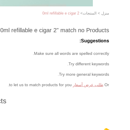
منزل
>
المنتجات
>
2 0ml refillable e cigar
"
2 0ml refillable e cigar
" match no Products
Suggestions:
Make sure all words are spelled correctly.
Try different keywords.
Try more general keywords.
Or
طلب عرض أسعار
to let us to match products for you.
ts